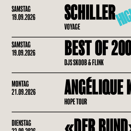
HIG
SCHILLER
SAMSTAG
19.09.2026
VOYAGE
BEST OF 20
SAMSTAG
19.09.2026
DJS SKOOB & FLINK
ANGÉLIQUE 
MONTAG
21.09.2026
HOPE TOUR
«DER BUND
DIENSTAG