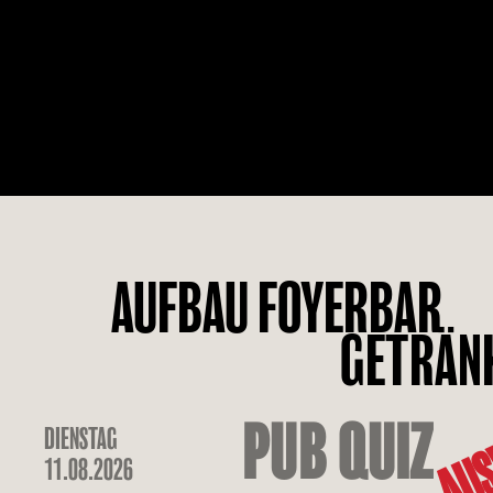
AUFBAU FOYERBAR
GETRÄN
AUS
PUB QUIZ
DIENSTAG
11.08.2026