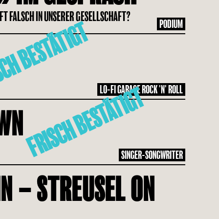
FT FALSCH IN UNSERER GESELLSCHAFT?
PODIUM
CH BESTÄTIGT
LO-FI GARAGE ROCK 'N' ROLL
FRISCH BESTÄTIGT
OWN
SINGER-SONGWRITER
N – STREUSEL ON