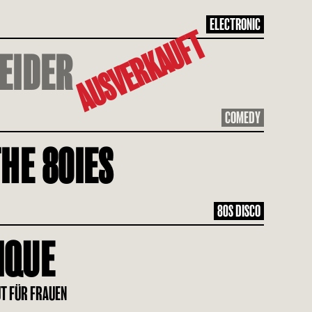
ELECTRONIC
AUSVERKAUFT
EIDER
COMEDY
HE 80IES
80S DISCO
IQUE
UT FÜR FRAUEN