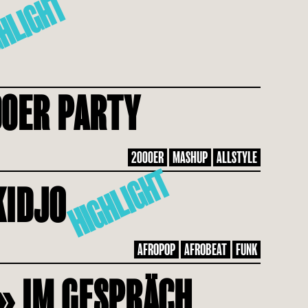
HLIGHT
00ER PARTY
2000ER
MASHUP
ALLSTYLE
HIGHLIGHT
KIDJO
AFROPOP
AFROBEAT
FUNK
» IM GESPRÄCH