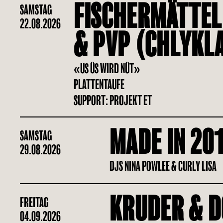
FISCHERMÄTTEL
SAMSTAG
22.08.2026
& PVP (CHLYKL
«US ÜS WIRD NÜT»
PLATTENTAUFE
SUPPORT: PROJEKT ET
MADE IN 20
SAMSTAG
29.08.2026
DJS NINA POWLEE & CURLY LISA
KRUDER & D
FREITAG
04.09.2026