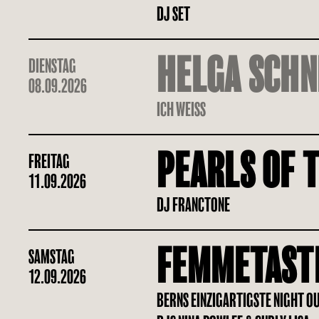
DJ SET
HELGA SCHN
DIENSTAG
08.09.2026
ICH WEISS
PEARLS OF T
FREITAG
11.09.2026
DJ FRANCTONE
FEMMETAST
SAMSTAG
12.09.2026
BERNS EINZIGARTIGSTE NIGHT O