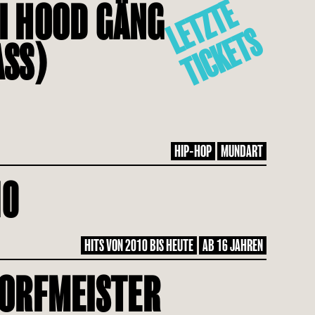
L
E
T
Z
T
E
T
I
C
K
E
T
I HOOD GÄNG
S
ASS)
HIP-HOP
MUNDART
10
HITS VON 2010 BIS HEUTE
AB 16 JAHREN
ORFMEISTER