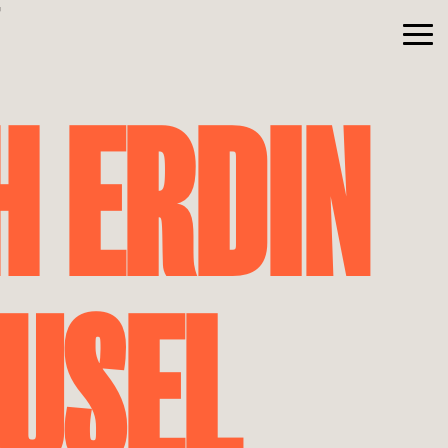
T
H ERDIN
EUSEL