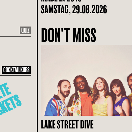
SAMSTAG, 29.08.2026
DON'T MISS
QUIZ
COCKTAILKURS
L
E
T
Z
T
E
T
I
C
K
E
T
S
LAKE STREET DIVE