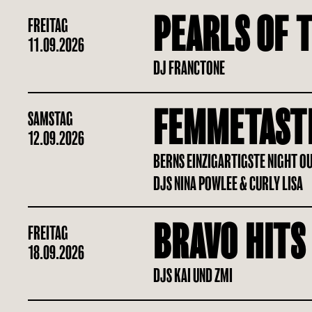
PEARLS OF T
FREITAG
11.09.2026
DJ FRANCTONE
FEMMETAST
SAMSTAG
12.09.2026
BERNS EINZIGARTIGSTE NIGHT O
DJS NINA POWLEE & CURLY LISA
BRAVO HITS
FREITAG
18.09.2026
DJS KAI UND ZMI