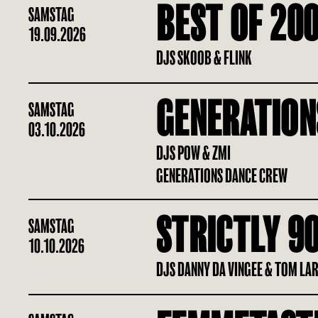
BEST OF 20
SAMSTAG
19.09.2026
DJS SKOOB & FLINK
GENERATION
SAMSTAG
03.10.2026
DJS POW & ZMI
GENERATIONS DANCE CREW
STRICTLY 90
SAMSTAG
10.10.2026
DJS DANNY DA VINGEE & TOM LA