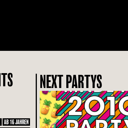
NTS
NEXT PARTYS
E
AB 16 JAHREN