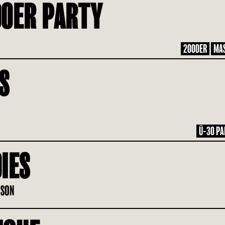
00ER PARTY
2000ER
MA
S
Ü-30 PA
IES
RSON