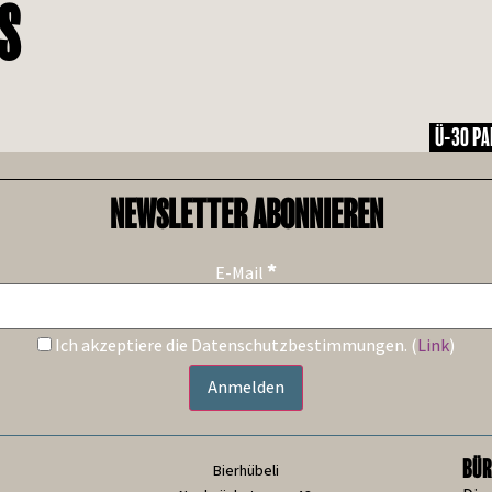
S
Ü-30 PA
NEWSLETTER ABONNIEREN
*
E-Mail
Ich akzeptiere die Datenschutzbestimmungen. (
Link
)
BÜR
Bierhübeli