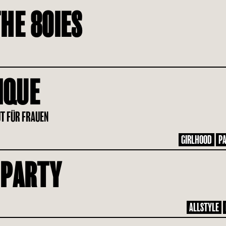
HE 80IES
IQUE
UT FÜR FRAUEN
GIRLHOOD
PA
 PARTY
ALLSTYLE