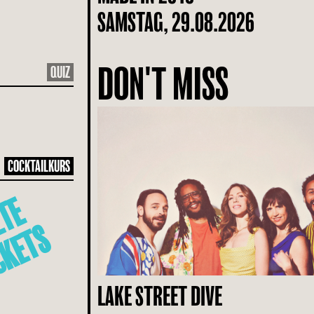
SAMSTAG, 29.08.2026
DON'T MISS
QUIZ
COCKTAILKURS
L
E
T
Z
T
E
T
I
C
K
E
T
S
LAKE STREET DIVE